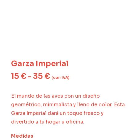
Garza Imperial
Rango
15
€
-
35
€
de
(con IVA)
precios:
desde
15 €
hasta
El mundo de las aves con un diseño
35 €
geométrico, minimalista y lleno de color. Esta
Garza Imperial dará un toque fresco y
divertido a tu hogar u oficina.
Medidas