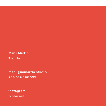
de
producto
Manu Martín
Tienda
manu@mmartin.studio
+34 659 896 505
instagram
pinterest