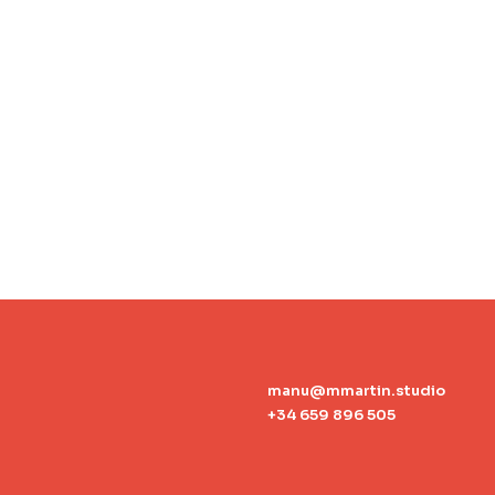
manu@mmartin.studio
+34 659 896 505