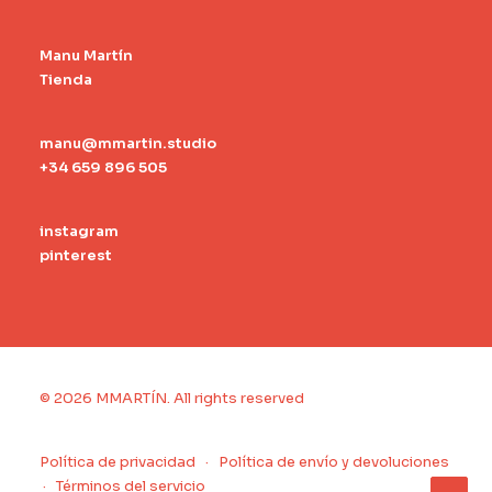
Manu Martín
Tienda
manu@mmartin.studio
+34 659 896 505
instagram
pinterest
© 2026 MMARTÍN.
All rights reserved
Política de privacidad
·
Política de envío y devoluciones
·
Términos del servicio