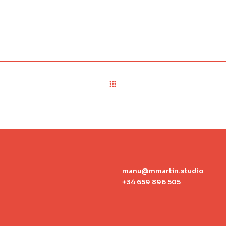
manu@mmartin.studio
+34 659 896 505