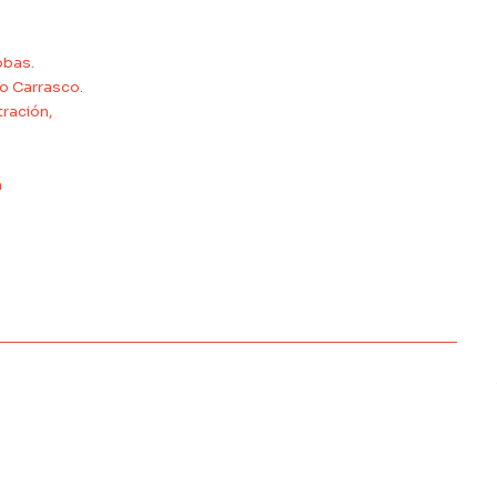
obas.
o Carrasco.
tración,
m