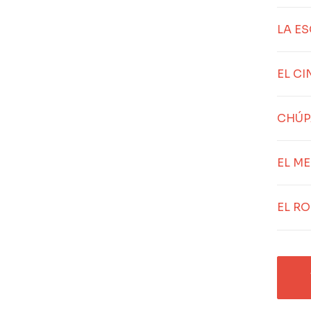
LA E
EL C
CHÚP
EL M
EL R