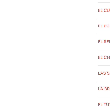
EL C
EL B
EL RE
EL C
LAS S
LA BR
EL TU