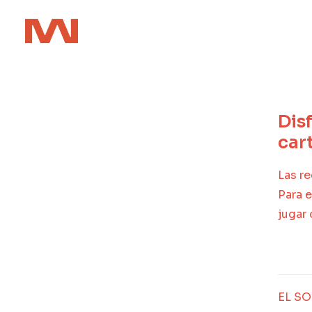
Dis
car
Las r
Para e
jugar 
EL SO