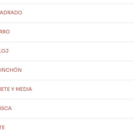
UADRADO
URRO
LOJ
HINCHÓN
IETE Y MEDIA
ISCA
TE